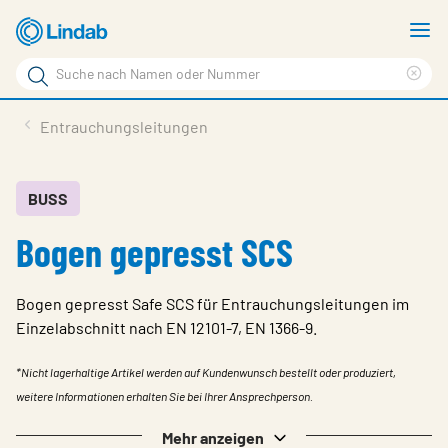
Zum
M
Hauptinhalt
a
Suchbegriff
Suc
Seite
lös
Produkte
Entrauchungsleitungen
durchsuchen
News
Im Fokus
BUSS
Bogen gepresst SCS
Über Lindab
Kontakt
Bogen gepresst Safe SCS für Entrauchungsleitungen im
Downloads
Einzelabschnitt nach EN 12101-7, EN 1366-9.
Einloggen
*Nicht lagerhaltige Artikel werden auf Kundenwunsch bestellt oder produziert,
weitere Informationen erhalten Sie bei Ihrer Ansprechperson.
Sprache wählen
Switzerland - German
Mehr anzeigen