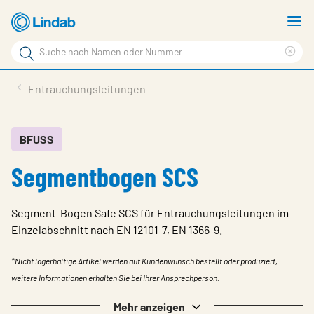
Zum
M
Hauptinhalt
a
Suchbegriff
Suc
Seite
lös
Produkte
Entrauchungsleitungen
durchsuchen
News
Im Fokus
BFUSS
Segmentbogen SCS
Über Lindab
Kontakt
Segment-Bogen Safe SCS für Entrauchungsleitungen im
Downloads
Einzelabschnitt nach EN 12101-7, EN 1366-9.
Einloggen
*Nicht lagerhaltige Artikel werden auf Kundenwunsch bestellt oder produziert,
weitere Informationen erhalten Sie bei Ihrer Ansprechperson.
Sprache wählen
Switzerland - German
Mehr anzeigen