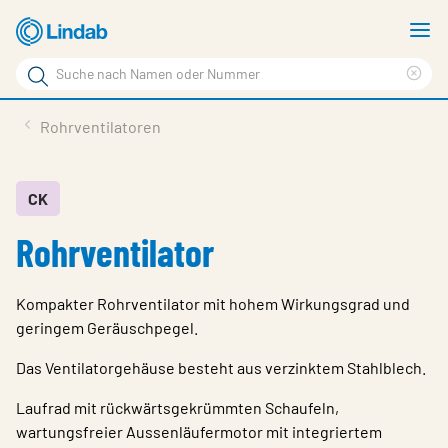
Zum
M
Hauptinhalt
a
Suchbegriff
Suc
Seite
lös
Produkte
Rohrventilatoren
durchsuchen
News
Im Fokus
CK
Rohrventilator
Über Lindab
Kontakt
Kompakter Rohrventilator mit hohem Wirkungsgrad und
Downloads
geringem Geräuschpegel.
Einloggen
Das Ventilatorgehäuse besteht aus verzinktem Stahlblech.
Laufrad mit rückwärtsgekrümmten Schaufeln,
Sprache wählen
wartungsfreier Aussenläufermotor mit integriertem