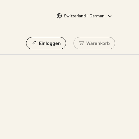
Sprache wählen
Switzerland - German
Einloggen
Warenkorb
Einloggen um Waren