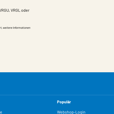
 VRGU, VRGL oder
rt, weitere Informationen
Populär
fe
Webshop-Login