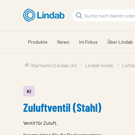
Zum
Hauptinhalt
Suchbegriff
Seite
durchsuchen
Produkte
News
Im Fokus
Über Lindab
Startseite (Lindab.ch)
Lindab Inside
Luftd
KI
Zuluftventil (Stahl)
Ventil für Zuluft.
Konstruktion für die Deckenmontage.