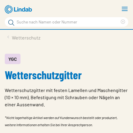
Zum
M
Hauptinhalt
a
Suchbegriff
Suc
Seite
lös
Produkte
Wetterschutz
durchsuchen
News
Im Fokus
YGC
Wetterschutzgitter
Über Lindab
Kontakt
Wetterschutzgitter mit festen Lamellen und Maschengitter
Downloads
(10 × 10 mm). Befestigung mit Schrauben oder Nägeln an
einer Aussenwand.
Einloggen
*Nicht lagerhaltige Artikel werden auf Kundenwunsch bestellt oder produziert,
Sprache wählen
Switzerland - German
weitere Informationen erhalten Sie bei Ihrer Ansprechperson.