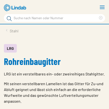
Zum
M
Hauptinhalt
a
Suchbegriff
Suc
Seite
lös
Produkte
Stahl
durchsuchen
News
Im Fokus
LRG
Rohreinbaugitter
Über Lindab
Kontakt
LRG ist ein verstellbares ein- oder zweireihiges Stahlgitter.
Downloads
Mit seinen verstellbaren Lamellen ist das Gitter für Zu-und
Einloggen
Abluft geignet und lässt sich einfach an die erforderliche
Wurfweite und das gewünschte Luftverteilungsmuster
Sprache wählen
anpassen.
Switzerland - German