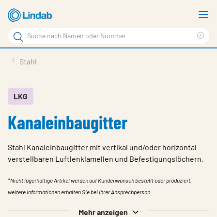
Zum
M
Hauptinhalt
a
Suchbegriff
Suc
Seite
lös
Produkte
Stahl
durchsuchen
News
Im Fokus
LKG
Kanaleinbaugitter
Über Lindab
Kontakt
Stahl Kanaleinbaugitter mit vertikal und/oder horizontal
Downloads
verstellbaren Luftlenklamellen und Befestigungslöchern.
Einloggen
*Nicht lagerhaltige Artikel werden auf Kundenwunsch bestellt oder produziert,
weitere Informationen erhalten Sie bei Ihrer Ansprechperson.
Sprache wählen
Mehr anzeigen