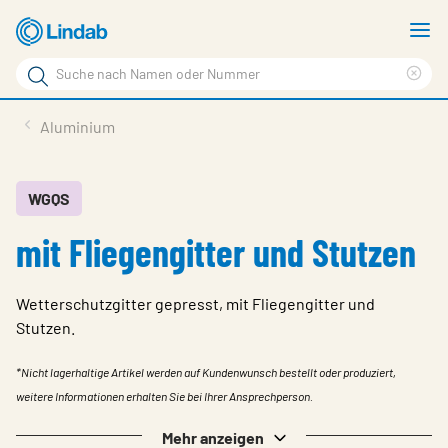
Zum
M
Hauptinhalt
a
Suchbegriff
Suc
Seite
lös
Produkte
Aluminium
durchsuchen
News
Im Fokus
WGQS
mit Fliegengitter und Stutzen
Über Lindab
Kontakt
Wetterschutzgitter gepresst, mit Fliegengitter und
Downloads
Stutzen.
Einloggen
*Nicht lagerhaltige Artikel werden auf Kundenwunsch bestellt oder produziert,
weitere Informationen erhalten Sie bei Ihrer Ansprechperson.
Sprache wählen
Switzerland - German
Mehr anzeigen