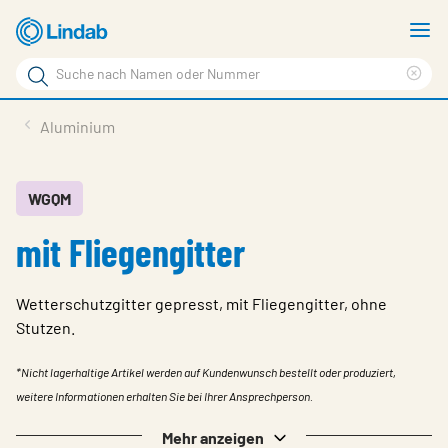
Zum
M
Hauptinhalt
a
Suchbegriff
Suc
Seite
lös
Produkte
Aluminium
durchsuchen
News
Im Fokus
WGQM
mit Fliegengitter
Über Lindab
Kontakt
Wetterschutzgitter gepresst, mit Fliegengitter, ohne
Downloads
Stutzen.
Einloggen
*Nicht lagerhaltige Artikel werden auf Kundenwunsch bestellt oder produziert,
weitere Informationen erhalten Sie bei Ihrer Ansprechperson.
Sprache wählen
Mehr anzeigen