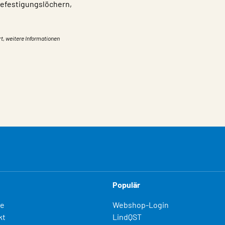
 Befestigungslöchern,
rt, weitere Informationen
Populär
fe
Webshop-Login
kt
LindQST