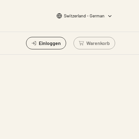
Sprache wählen
Switzerland - German
Einloggen
Warenkorb
Einloggen um Waren