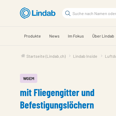
Zum
Hauptinhalt
Suchbegriff
Seite
durchsuchen
Produkte
News
Im Fokus
Über Lindab
Startseite (Lindab.ch)
Lindab Inside
Luftd
WGEM
mit Fliegengitter und
Befestigungslöchern