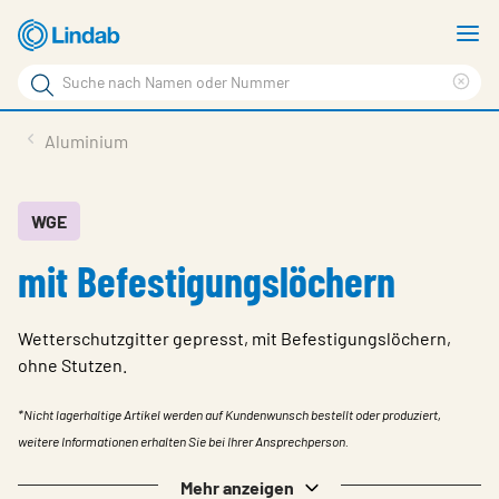
Zum
M
Hauptinhalt
a
Suchbegriff
Suc
Seite
lös
Produkte
Aluminium
durchsuchen
News
Im Fokus
WGE
mit Befestigungslöchern
Über Lindab
Kontakt
Wetterschutzgitter gepresst, mit Befestigungslöchern,
Downloads
ohne Stutzen.
Einloggen
*Nicht lagerhaltige Artikel werden auf Kundenwunsch bestellt oder produziert,
weitere Informationen erhalten Sie bei Ihrer Ansprechperson.
Sprache wählen
Switzerland - German
Mehr anzeigen