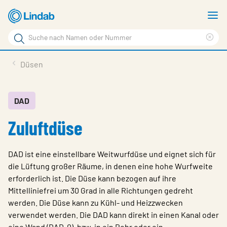
Zum
M
Hauptinhalt
a
Suchbegriff
Suc
Seite
lös
Produkte
Düsen
durchsuchen
News
Im Fokus
DAD
Zuluftdüse
Über Lindab
Kontakt
DAD ist eine einstellbare Weitwurfdüse und eignet sich für
Downloads
die Lüftung großer Räume, in denen eine hohe Wurfweite
erforderlich ist. Die Düse kann bezogen auf ihre
Einloggen
Mittelliniefrei um 30 Grad in alle Richtungen gedreht
werden. Die Düse kann zu Kühl- und Heizzwecken
Sprache wählen
Switzerland - German
verwendet werden. Die DAD kann direkt in einen Kanal oder
eine Wand (DAD-0), bzw. in ein Rohr oder ein