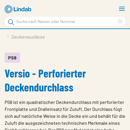
Zum
M
Hauptinhalt
a
Suchbegriff
Suc
Seite
lös
Produkte
Deckenauslässe
durchsuchen
News
Im Fokus
PS8
Versio - Perforierter
Über Lindab
Kontakt
Deckendurchlass
Downloads
PS8 ist ein quadratischer Deckendurchlass mit perforierter
Einloggen
Frontplatte und Dralleinsatz für Zuluft. Der Durchlass fügt
sich auf natürliche Weise in die Decke ein und behält für die
Sprache wählen
Switzerland - German
Zuluft die ausgezeichneten technischen Merkmale eines
Dralldurchlasses bei. Der PS8 gewährleistet eine hohe