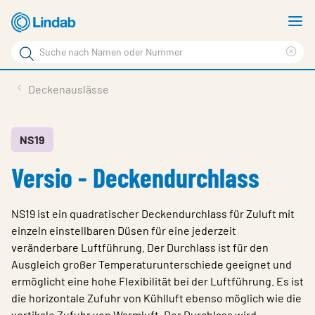
Zum
M
Hauptinhalt
a
Suchbegriff
Suc
Seite
lös
Produkte
Deckenauslässe
durchsuchen
News
Im Fokus
NS19
Versio - Deckendurchlass
Über Lindab
Kontakt
NS19 ist ein quadratischer Deckendurchlass für Zuluft mit
Downloads
einzeln einstellbaren Düsen für eine jederzeit
veränderbare Luftführung. Der Durchlass ist für den
Einloggen
Ausgleich großer Temperaturunterschiede geeignet und
ermöglicht eine hohe Flexibilität bei der Luftführung. Es ist
Sprache wählen
Switzerland - German
die horizontale Zufuhr von Kühlluft ebenso möglich wie die
vertikale Zufuhr von Warmluft. Der Durchlass wird