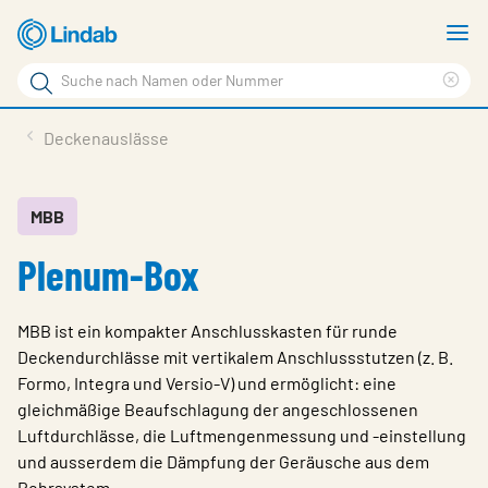
Zum
M
Hauptinhalt
a
Suchbegriff
Suc
Seite
lös
Produkte
Deckenauslässe
durchsuchen
News
Im Fokus
MBB
Plenum-Box
Über Lindab
Kontakt
MBB ist ein kompakter Anschlusskasten für runde
Downloads
Deckendurchlässe mit vertikalem Anschlussstutzen (z. B.
Formo, Integra und Versio-V) und ermöglicht: eine
Einloggen
gleichmäßige Beaufschlagung der angeschlossenen
Luftdurchlässe, die Luftmengenmessung und -einstellung
Sprache wählen
Switzerland - German
und ausserdem die Dämpfung der Geräusche aus dem
Rohrsystem.