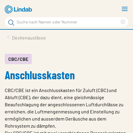
Zum
M
Hauptinhalt
a
Suchbegriff
Suc
Seite
lös
Produkte
Deckenauslässe
durchsuchen
News
Im Fokus
CBC/CBE
Anschlusskasten
Über Lindab
Kontakt
CBC/CBE ist ein Anschlusskasten für Zuluft (CBC) und
Downloads
Abluft (CBE), der dazu dient, eine gleichmässige
Beaufschlagung der angeschlossenen Luftdurchlässe zu
Einloggen
erreichen, die Luftmengenmessung und Einstellung zu
ermöglichen und ausserdem Geräusche aus dem
Sprache wählen
Rohrsystem zu dämpfen.
Der CBC/CBE ist mit zwei verschiedenen Drosselvarianten