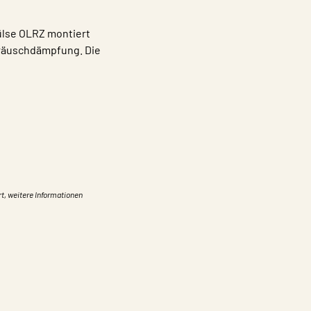
ülse OLRZ montiert
räuschdämpfung. Die
rt, weitere Informationen