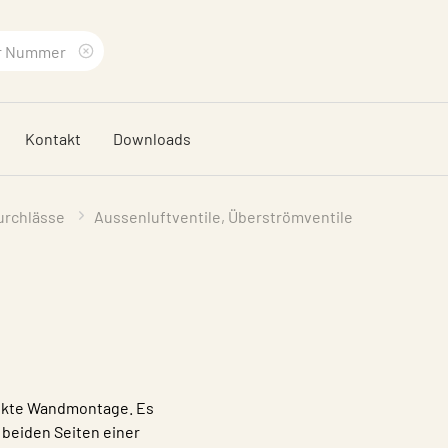
Suchbegriff
löschen
Kontakt
Downloads
urchlässe
Aussenluftventile, Überströmventile
irekte Wandmontage. Es
 beiden Seiten einer