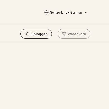
Sprache wählen
Switzerland - German
Einloggen
Warenkorb
Einloggen um Waren