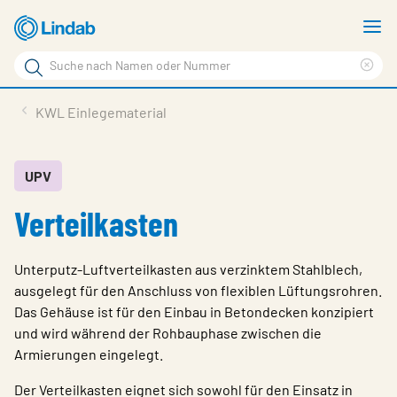
Zum
M
Hauptinhalt
a
Suchbegriff
Suc
Seite
lös
Produkte
KWL Einlegematerial
durchsuchen
News
Im Fokus
UPV
Verteilkasten
Über Lindab
Kontakt
Unterputz‑Luftverteilkasten aus verzinktem Stahlblech,
Downloads
ausgelegt für den Anschluss von flexiblen Lüftungsrohren.
Das Gehäuse ist für den Einbau in Betondecken konzipiert
Einloggen
und wird während der Rohbauphase zwischen die
Armierungen eingelegt.
Sprache wählen
Switzerland - German
Der Verteilkasten eignet sich sowohl für den Einsatz in