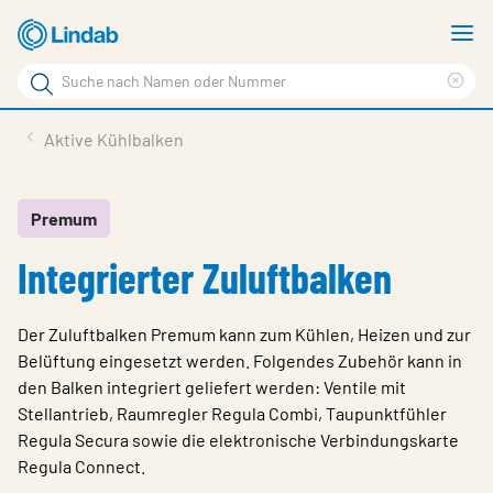
Zum
M
Hauptinhalt
a
Suchbegriff
Suc
Seite
lös
Produkte
Aktive Kühlbalken
durchsuchen
News
Im Fokus
Premum
Integrierter Zuluftbalken
Über Lindab
Kontakt
Der Zuluftbalken Premum kann zum Kühlen, Heizen und zur
Downloads
Belüftung eingesetzt werden. Folgendes Zubehör kann in
den Balken integriert geliefert werden: Ventile mit
Einloggen
Stellantrieb, Raumregler Regula Combi, Taupunktfühler
Regula Secura sowie die elektronische Verbindungskarte
Sprache wählen
Switzerland - German
Regula Connect.