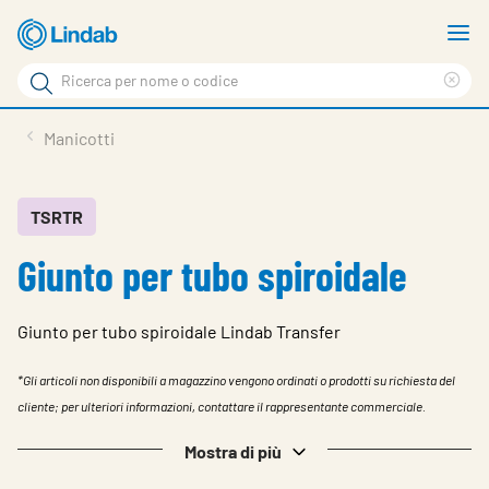
Log
M
in
m
Cerca
per
Eli
Cerca
visionare
ter
Prodotti
Manicotti
il
di
News
rice
carrello
Su Lindab
TSRTR
Giunto per tubo spiroidale
Su Tecnovent
Contatti
Giunto per tubo spiroidale Lindab Transfer
Download
*Gli articoli non disponibili a magazzino vengono ordinati o prodotti su richiesta del
Log in
cliente; per ulteriori informazioni, contattare il rappresentante commerciale.
Scegliere la lingua
Mostra di più