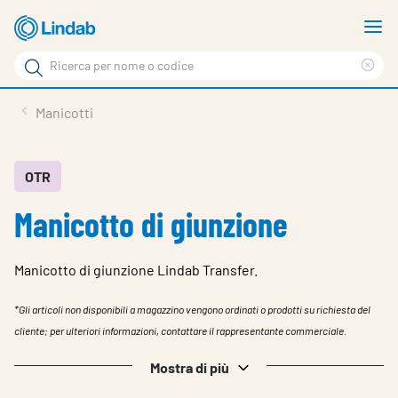
Log
M
in
m
Cerca
per
Eli
Cerca
visionare
ter
Prodotti
Manicotti
il
di
News
rice
carrello
Su Lindab
OTR
Manicotto di giunzione
Su Tecnovent
Contatti
Manicotto di giunzione Lindab Transfer.
Download
*Gli articoli non disponibili a magazzino vengono ordinati o prodotti su richiesta del
Log in
cliente; per ulteriori informazioni, contattare il rappresentante commerciale.
Scegliere la lingua
Mostra di più