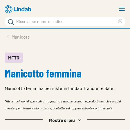
Log
M
in
m
Cerca
per
Eli
Cerca
visionare
ter
Prodotti
Manicotti
il
di
News
rice
carrello
Su Lindab
MFTR
Manicotto femmina
Su Tecnovent
Contatti
Manicotto femmina per sistemi Lindab Transfer e Safe.
Download
*Gli articoli non disponibili a magazzino vengono ordinati o prodotti su richiesta del
Log in
cliente; per ulteriori informazioni, contattare il rappresentante commerciale.
Scegliere la lingua
Mostra di più