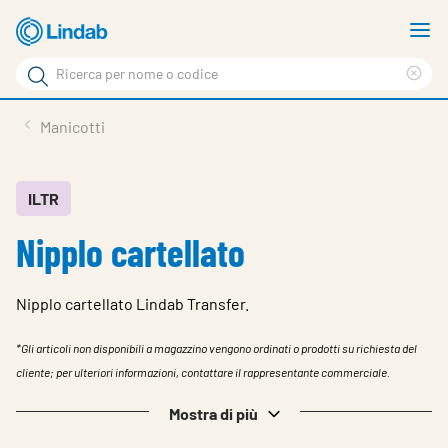
Log
M
in
m
Cerca
per
Eli
Cerca
visionare
ter
Prodotti
Manicotti
il
di
News
rice
carrello
Su Lindab
ILTR
Nipplo cartellato
Su Tecnovent
Contatti
Nipplo cartellato Lindab Transfer.
Download
*Gli articoli non disponibili a magazzino vengono ordinati o prodotti su richiesta del
Log in
cliente; per ulteriori informazioni, contattare il rappresentante commerciale.
Scegliere la lingua
Mostra di più