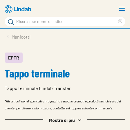
Log
M
in
m
Cerca
per
Eli
Cerca
visionare
ter
Prodotti
Manicotti
il
di
News
rice
carrello
Su Lindab
EPTR
Tappo terminale
Su Tecnovent
Contatti
Tappo terminale Lindab Transfer.
Download
*Gli articoli non disponibili a magazzino vengono ordinati o prodotti su richiesta del
Log in
cliente; per ulteriori informazioni, contattare il rappresentante commerciale.
Scegliere la lingua
Mostra di più