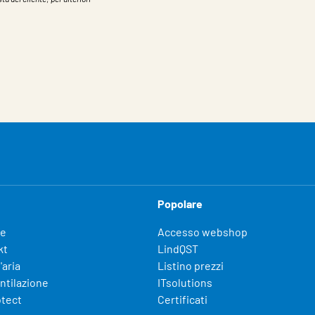
Popolare
fe
Accesso webshop
kt
LindQST
'aria
Listino prezzi
entilazione
ITsolutions
otect
Certificati