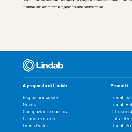
informazioni, contattare il rappresentante commerciale.
Caratteristiche
Valore
A proposito di Lindab
Prodotti
Pagina principale
Lindab Sa
Novità
Lindab Re
Occupazioni e carriera
Diffusori d
La nostra storia
Unità di v
I nostri valori
Lindab Pr