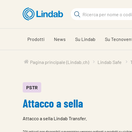
Log
Cerca
in
per
Cerca
visionare
il
Prodotti
News
Su Lindab
Su Tecnoven
carrello
Pagina principale (Lindab.ch)
Lindab Safe
PSTR
Attacco a sella
Attacco a sella Lindab Transfer.
*Gli articoli non disponibili a magazzino vengono ordinati o prodotti su richies