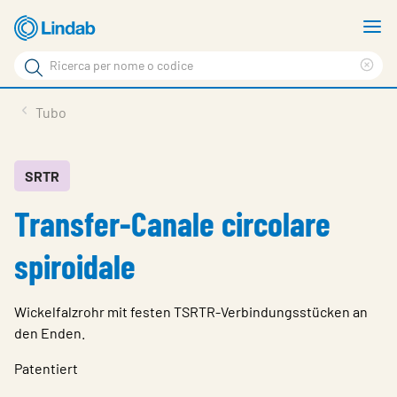
Log
M
in
m
Cerca
per
Eli
Cerca
visionare
ter
Prodotti
Tubo
il
di
News
rice
carrello
Su Lindab
SRTR
Transfer-Canale circolare
Su Tecnovent
Contatti
spiroidale
Download
Wickelfalzrohr mit festen TSRTR-Verbindungsstücken an
Log in
den Enden.
Scegliere la lingua
Patentiert