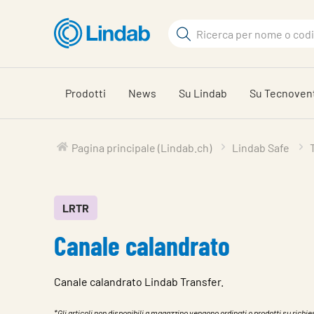
Log
Cerca
in
per
Cerca
visionare
il
Prodotti
News
Su Lindab
Su Tecnoven
carrello
Pagina principale (Lindab.ch)
Lindab Safe
LRTR
Canale calandrato
Canale calandrato Lindab Transfer.
*Gli articoli non disponibili a magazzino vengono ordinati o prodotti su richies