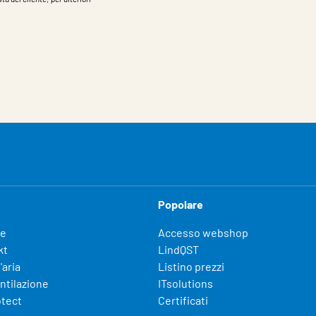
Popolare
fe
Accesso webshop
kt
LindQST
'aria
Listino prezzi
entilazione
ITsolutions
otect
Certificati