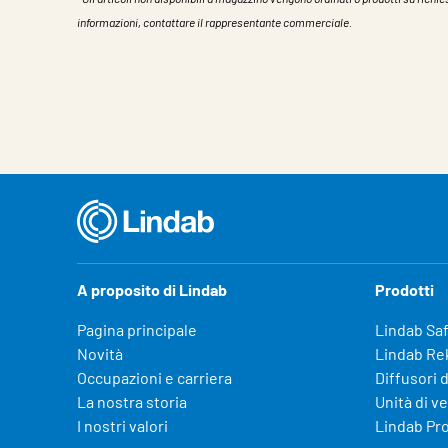
informazioni, contattare il rappresentante commerciale.
Caratteristiche
Valore
A proposito di Lindab
Prodotti
Pagina principale
Lindab Sa
Novità
Lindab Re
Occupazioni e carriera
Diffusori d
La nostra storia
Unità di v
I nostri valori
Lindab Pr