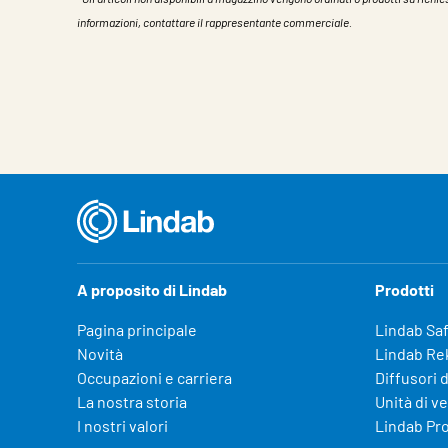
informazioni, contattare il rappresentante commerciale.
Caratteristiche
Valore
A proposito di Lindab
Prodotti
Pagina principale
Lindab Sa
Novità
Lindab Re
Occupazioni e carriera
Diffusori d
La nostra storia
Unità di v
I nostri valori
Lindab Pr