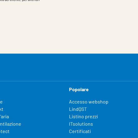
Popolare
fe
Accesso webshop
kt
LindQST
'aria
Listino prezzi
entilazione
ITsolutions
otect
Certificati