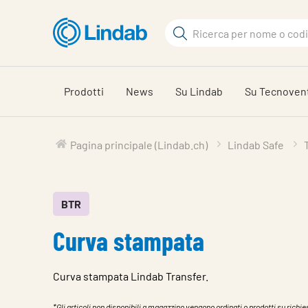
Log
Cerca
in
per
Cerca
visionare
il
Prodotti
News
Su Lindab
Su Tecnoven
carrello
Pagina principale (Lindab.ch)
Lindab Safe
BTR
Curva stampata
Curva stampata Lindab Transfer.
*Gli articoli non disponibili a magazzino vengono ordinati o prodotti su richies