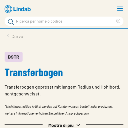
Log
M
in
m
Cerca
per
Eli
Cerca
visionare
ter
Prodotti
Curva
il
di
News
rice
carrello
Su Lindab
BSTR
Transferbogen
Su Tecnovent
Contatti
Transferbogen gepresst mit langem Radius und Hohlbord,
Download
nahtgeschweisst.
Log in
*Nicht lagerhaltige Artikel werden auf Kundenwunsch bestellt oder produziert,
weitere Informationen erhalten Sie bei Ihrer Ansprechperson.
Scegliere la lingua
Mostra di più