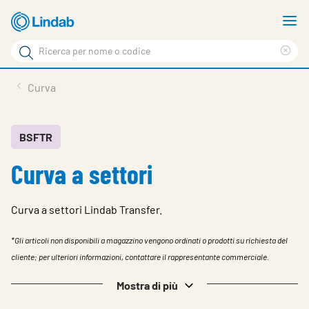
Log
M
in
m
Cerca
per
Eli
Cerca
visionare
ter
Prodotti
Curva
il
di
News
rice
carrello
Su Lindab
BSFTR
Curva a settori
Su Tecnovent
Contatti
Curva a settori Lindab Transfer.
Download
*Gli articoli non disponibili a magazzino vengono ordinati o prodotti su richiesta del
Log in
cliente; per ulteriori informazioni, contattare il rappresentante commerciale.
Scegliere la lingua
Mostra di più