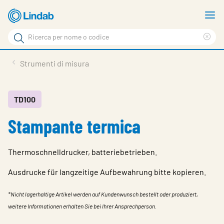
Log
M
in
m
Cerca
per
Eli
Cerca
visionare
ter
Prodotti
Strumenti di misura
il
di
News
rice
carrello
Su Lindab
TD100
Stampante termica
Su Tecnovent
Contatti
Thermoschnelldrucker, batteriebetrieben.
Download
Ausdrucke für langzeitige Aufbewahrung bitte kopieren.
Log in
*Nicht lagerhaltige Artikel werden auf Kundenwunsch bestellt oder produziert,
Scegliere la lingua
weitere Informationen erhalten Sie bei Ihrer Ansprechperson.