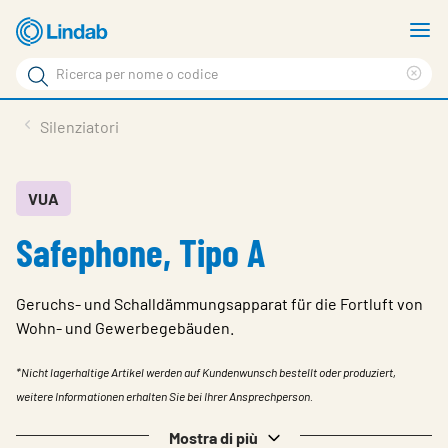
Log
M
in
m
Cerca
per
Eli
Cerca
visionare
ter
Prodotti
Silenziatori
il
di
News
rice
carrello
Su Lindab
VUA
Safephone, Tipo A
Su Tecnovent
Contatti
Geruchs- und Schalldämmungsapparat für die Fortluft von
Download
Wohn- und Gewerbegebäuden.
Log in
*Nicht lagerhaltige Artikel werden auf Kundenwunsch bestellt oder produziert,
weitere Informationen erhalten Sie bei Ihrer Ansprechperson.
Scegliere la lingua
Mostra di più