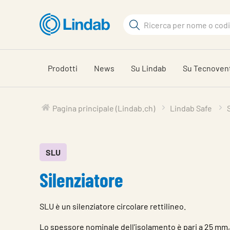
Log
Cerca
in
per
Cerca
visionare
il
Prodotti
News
Su Lindab
Su Tecnoven
carrello
Pagina principale (Lindab.ch)
Lindab Safe
SLU
Silenziatore
SLU è un silenziatore circolare rettilineo.
Lo spessore nominale dell'isolamento è pari a 25 mm