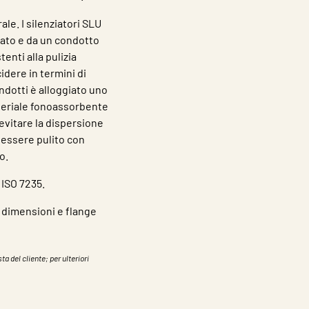
le. I silenziatori SLU
lato e da un condotto
enti alla pulizia
idere in termini di
ondotti è alloggiato uno
materiale fonoassorbente
evitare la dispersione
ò essere pulito con
o.
 ISO 7235.
i, dimensioni e flange
ta del cliente; per ulteriori