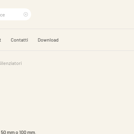
Eliminare
termine
t
Contatti
Download
di
ricerca
Silenziatori
, 50 mm o 100 mm.