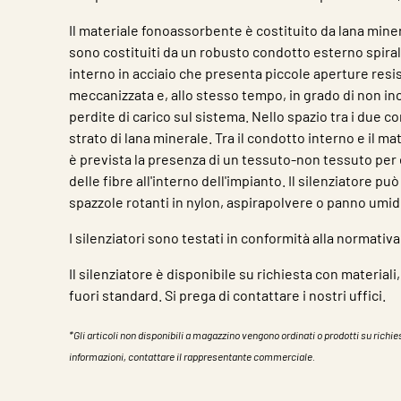
Il materiale fonoassorbente è costituito da lana minera
sono costituiti da un robusto condotto esterno spira
interno in acciaio che presenta piccole aperture resist
meccanizzata e, allo stesso tempo, in grado di non inc
perdite di carico sul sistema. Nello spazio tra i due c
strato di lana minerale. Tra il condotto interno e il 
è prevista la presenza di un tessuto-non tessuto per 
delle fibre all'interno dell'impianto. Il silenziatore pu
spazzole rotanti in nylon, aspirapolvere o panno umid
I silenziatori sono testati in conformità alla normativa
Il silenziatore è disponibile su richiesta con material
fuori standard. Si prega di contattare i nostri uffici.
*Gli articoli non disponibili a magazzino vengono ordinati o prodotti su richies
informazioni, contattare il rappresentante commerciale.
Caratteristiche
Valore