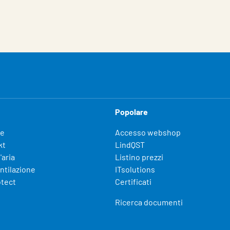
Popolare
fe
Accesso webshop
kt
LindQST
'aria
Listino prezzi
entilazione
ITsolutions
otect
Certificati
Ricerca documenti