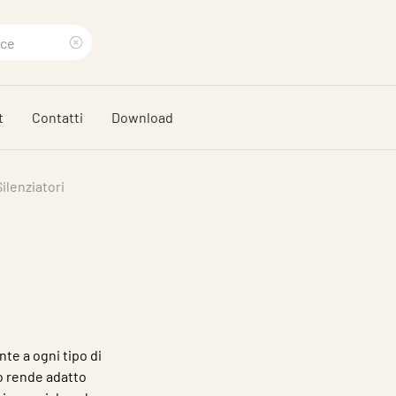
Eliminare
termine
t
Contatti
Download
di
ricerca
Silenziatori
nte a ogni tipo di
 lo rende adatto