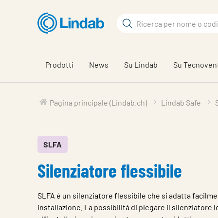
Log
Cerca
in
per
Cerca
visionare
il
Prodotti
News
Su Lindab
Su Tecnoven
carrello
Pagina principale (Lindab.ch)
Lindab Safe
SLFA
Silenziatore flessibile
SLFA è un silenziatore flessibile che si adatta facilme
installazione. La possibilità di piegare il silenziatore