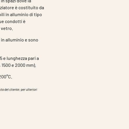
 in spazi dove la
nziatore è costituito da
i in alluminio di tipo
due condotti è
 vetro.
in alluminio e sono
5 e lunghezza pari a
, 1500 e 2000 mm).
 200°C.
ta del cliente; per ulteriori