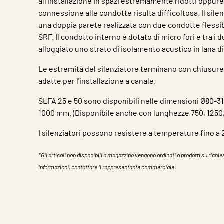
all'installazione in spazi estremamente ridotti oppure
connessione alle condotte risulta difficoltosa. Il sile
una doppia parete realizzata con due condotte flessibil
SRF. Il condotto interno è dotato di micro fori e tra i 
alloggiato uno strato di isolamento acustico in lana di
Le estremità del silenziatore terminano con chiusure 
adatte per l'installazione a canale.
SLFA 25 e 50 sono disponibili nelle dimensioni Ø80-31
1000 mm. (Disponibile anche con lunghezze 750, 1250
I silenziatori possono resistere a temperature fino a
*Gli articoli non disponibili a magazzino vengono ordinati o prodotti su richies
informazioni, contattare il rappresentante commerciale.
Caratteristiche
Valore