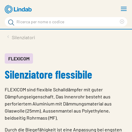
Log
M
in
m
Cerca
per
Eli
Cerca
visionare
ter
Prodotti
Silenziatori
il
di
News
rice
carrello
Su Lindab
FLEXICOM
Silenziatore flessibile
Su Tecnovent
Contatti
FLEXICOM sind flexible Schalldämpfer mit guter
Download
Dämpfungseigenschaft. Das Innenrohr besteht aus
perforiertem Aluminium mit Dämmungsmaterial aus
Log in
Glaswolle (25mm). Aussenmantel aus Polyethylene,
beidseitig Rohrmass (MF).
Scegliere la lingua
Durch die Biegefähigkeit ist eine Anpassung bei engsten