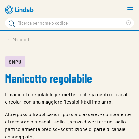
Log
M
in
m
Cerca
per
Eli
Cerca
visionare
ter
Prodotti
Manicotti
il
di
News
rice
carrello
Su Lindab
SNPU
Manicotto regolabile
Su Tecnovent
Contatti
Il manicotto regolabile permette il collegamento di canali
Download
circolari con una maggiore flessibilità di impianto.
Log in
Altre possibili applicazioni possono essere: - componente
di raccordo per canali tagliati, senza dover fare un taglio
Scegliere la lingua
particolarmente preciso- sostituzione di parte di canale
danneggiata.