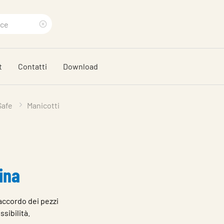
Eliminare
termine
t
Contatti
Download
di
ricerca
Safe
Manicotti
ina
accordo dei pezzi
ssibilità.