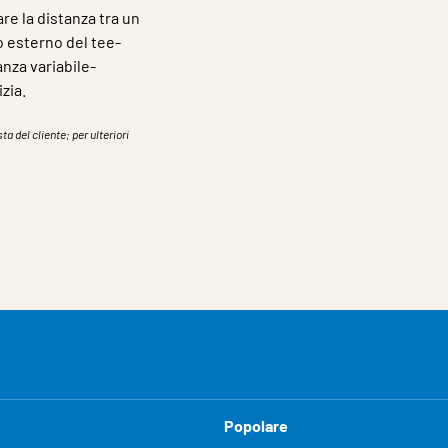
re la distanza tra un
o esterno del tee-
anza variabile-
izia.
ta del cliente; per ulteriori
Popolare