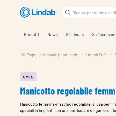
Log
Cerca
in
per
Cerca
visionare
il
Prodotti
News
Su Lindab
Su Tecnoven
carrello
Pagina principale (Lindab.ch)
Lindab Safe
SMFU
Manicotto regolabile femm
Manicotto femmina-maschio regolabile, si usa per il r
speciali in impianti con una particolare esigenza di fle