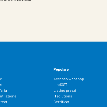
Popolare
fe
Accesso webshop
kt
LindQST
'aria
Listino prezzi
entilazione
ITsolutions
otect
Certificati