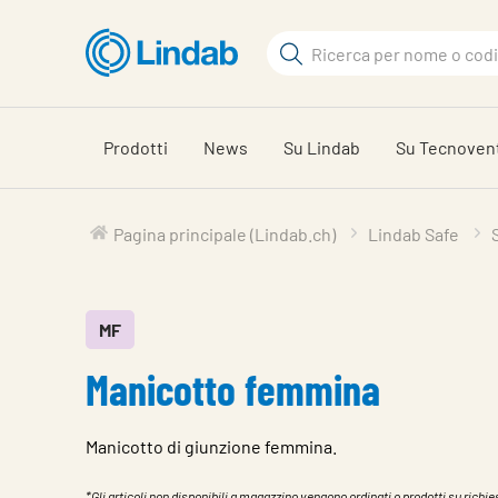
Log
Cerca
in
per
Cerca
visionare
il
Prodotti
News
Su Lindab
Su Tecnoven
carrello
Pagina principale (Lindab.ch)
Lindab Safe
MF
Manicotto femmina
Manicotto di giunzione femmina.
*Gli articoli non disponibili a magazzino vengono ordinati o prodotti su richies