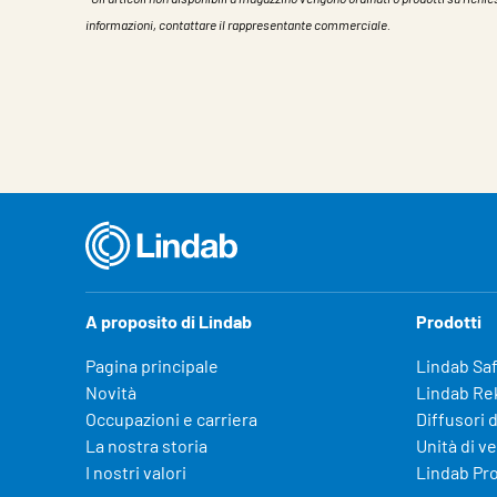
informazioni, contattare il rappresentante commerciale.
Caratteristiche
Valore
A proposito di Lindab
Prodotti
Pagina principale
Lindab Sa
Novità
Lindab Re
Occupazioni e carriera
Diffusori d
La nostra storia
Unità di v
I nostri valori
Lindab Pr