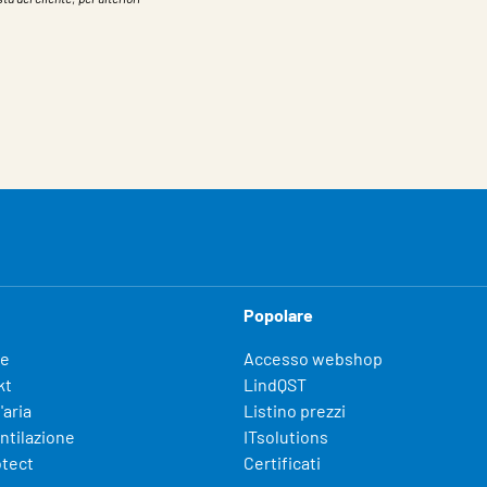
Popolare
fe
Accesso webshop
kt
LindQST
'aria
Listino prezzi
entilazione
ITsolutions
otect
Certificati