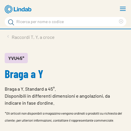
Log
M
in
m
Cerca
per
Eli
Cerca
visionare
ter
Prodotti
Raccordi T, Y, a croce
il
di
News
rice
carrello
Su Lindab
YVU45°
Braga a Y
Su Tecnovent
Contatti
Braga a Y. Standard a 45°.
Download
Disponibili in differenti dimensioni e angolazioni, da
indicare in fase d'ordine.
Log in
*Gli articoli non disponibili a magazzino vengono ordinati o prodotti su richiesta del
Scegliere la lingua
cliente; per ulteriori informazioni, contattare il rappresentante commerciale.