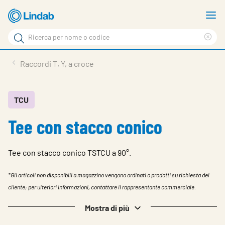
Log
M
in
m
Cerca
per
Eli
Cerca
visionare
ter
Prodotti
Raccordi T, Y, a croce
il
di
News
rice
carrello
Su Lindab
TCU
Tee con stacco conico
Su Tecnovent
Contatti
Tee con stacco conico TSTCU a 90°.
Download
*Gli articoli non disponibili a magazzino vengono ordinati o prodotti su richiesta del
Log in
cliente; per ulteriori informazioni, contattare il rappresentante commerciale.
Scegliere la lingua
Mostra di più