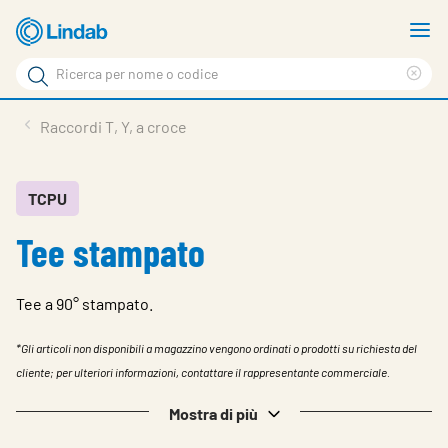
Log
M
in
m
Cerca
per
Eli
Cerca
visionare
ter
Prodotti
Raccordi T, Y, a croce
il
di
News
rice
carrello
Su Lindab
TCPU
Tee stampato
Su Tecnovent
Contatti
Tee a 90° stampato.
Download
*Gli articoli non disponibili a magazzino vengono ordinati o prodotti su richiesta del
Log in
cliente; per ulteriori informazioni, contattare il rappresentante commerciale.
Scegliere la lingua
Mostra di più