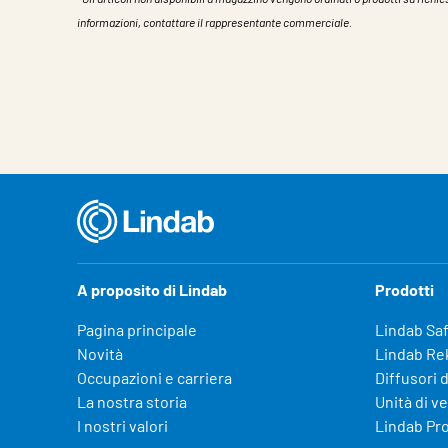
informazioni, contattare il rappresentante commerciale.
Caratteristiche
Valore
A proposito di Lindab
Prodotti
Pagina principale
Lindab Sa
Novità
Lindab Re
Occupazioni e carriera
Diffusori d
La nostra storia
Unità di v
I nostri valori
Lindab Pr