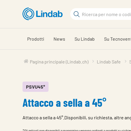
Log
Cerca
in
per
Cerca
visionare
il
Prodotti
News
Su Lindab
Su Tecnoven
carrello
Pagina principale (Lindab.ch)
Lindab Safe
PSVU45°
Attacco a sella a 45°
Attacco a sella a 45°.Disponibili, su richiesta, altre an
*Gli articoli non disponibili a magazzino vengono ordinati o prodotti su richies