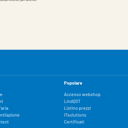
Popolare
fe
Accesso webshop
kt
LindQST
'aria
Listino prezzi
entilazione
ITsolutions
otect
Certificati