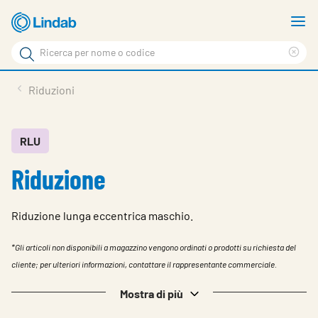
Log
M
in
m
Cerca
per
Eli
Cerca
visionare
ter
Prodotti
Riduzioni
il
di
News
rice
carrello
Su Lindab
RLU
Riduzione
Su Tecnovent
Contatti
Riduzione lunga eccentrica maschio.
Download
*Gli articoli non disponibili a magazzino vengono ordinati o prodotti su richiesta del
Log in
cliente; per ulteriori informazioni, contattare il rappresentante commerciale.
Scegliere la lingua
Mostra di più