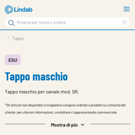
Log
M
in
m
Cerca
per
Eli
Cerca
visionare
ter
Prodotti
Tappi
il
di
News
rice
carrello
Su Lindab
ESU
Tappo maschio
Su Tecnovent
Contatti
Tappo maschio per canale mod. SR.
Download
*Gli articoli non disponibili a magazzino vengono ordinati o prodotti su richiesta del
Log in
cliente; per ulteriori informazioni, contattare il rappresentante commerciale.
Scegliere la lingua
Mostra di più