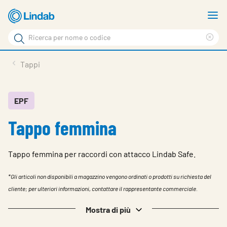
Log
M
in
m
Cerca
per
Eli
Cerca
visionare
ter
Prodotti
Tappi
il
di
News
rice
carrello
Su Lindab
EPF
Tappo femmina
Su Tecnovent
Contatti
Tappo femmina per raccordi con attacco Lindab Safe.
Download
*Gli articoli non disponibili a magazzino vengono ordinati o prodotti su richiesta del
Log in
cliente; per ulteriori informazioni, contattare il rappresentante commerciale.
Scegliere la lingua
Mostra di più