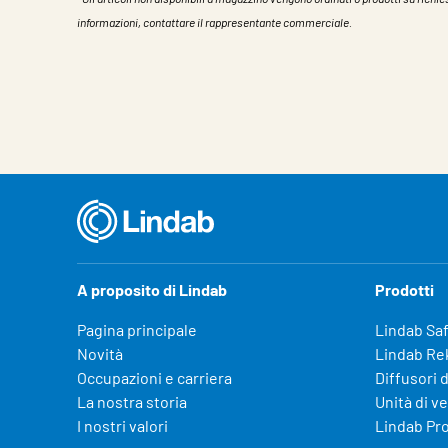
informazioni, contattare il rappresentante commerciale.
Caratteristiche
Valore
A proposito di Lindab
Prodotti
Pagina principale
Lindab Sa
Novità
Lindab Re
Occupazioni e carriera
Diffusori d
La nostra storia
Unità di v
I nostri valori
Lindab Pr