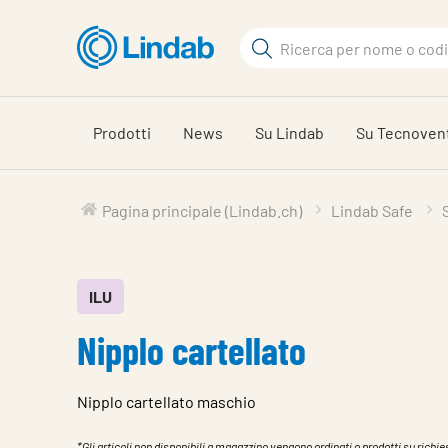
Log
Cerca
in
per
Cerca
visionare
il
Prodotti
News
Su Lindab
Su Tecnoven
carrello
Pagina principale (Lindab.ch)
Lindab Safe
ILU
Nipplo cartellato
Nipplo cartellato maschio
*Gli articoli non disponibili a magazzino vengono ordinati o prodotti su richies