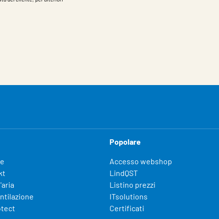
Popolare
fe
Accesso webshop
kt
LindQST
'aria
Listino prezzi
entilazione
ITsolutions
otect
Certificati