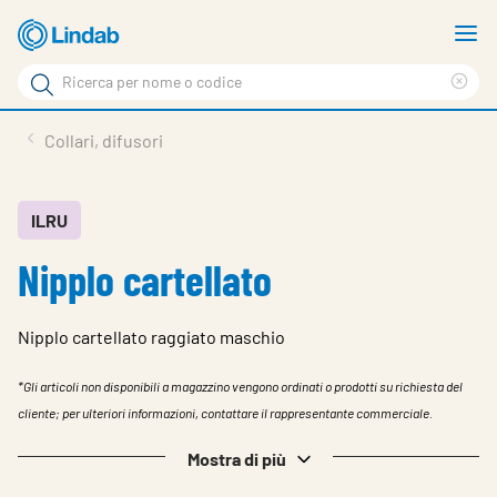
Log
M
in
m
Cerca
per
Eli
Cerca
visionare
ter
Prodotti
Collari, difusori
il
di
News
rice
carrello
Su Lindab
ILRU
Nipplo cartellato
Su Tecnovent
Contatti
Nipplo cartellato raggiato maschio
Download
*Gli articoli non disponibili a magazzino vengono ordinati o prodotti su richiesta del
Log in
cliente; per ulteriori informazioni, contattare il rappresentante commerciale.
Scegliere la lingua
Mostra di più