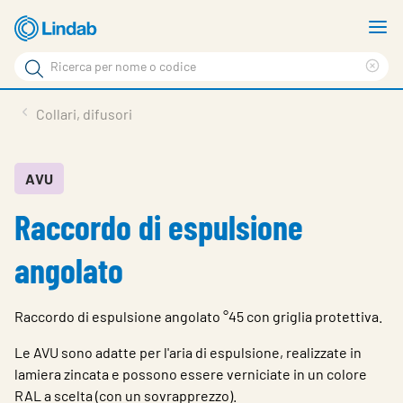
Log
M
in
m
Cerca
per
Eli
Cerca
visionare
ter
Prodotti
Collari, difusori
il
di
News
rice
carrello
Su Lindab
AVU
Raccordo di espulsione
Su Tecnovent
Contatti
angolato
Download
Raccordo di espulsione angolato °45 con griglia protettiva.
Log in
Le AVU sono adatte per l'aria di espulsione, realizzate in
Scegliere la lingua
lamiera zincata e possono essere verniciate in un colore
RAL a scelta (con un sovrapprezzo).