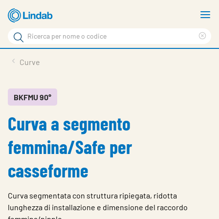
Log
M
in
m
Cerca
per
Eli
Cerca
visionare
ter
Prodotti
Curve
il
di
News
rice
carrello
Su Lindab
BKFMU 90°
Curva a segmento
Su Tecnovent
Contatti
femmina/Safe per
Download
casseforme
Log in
Curva segmentata con struttura ripiegata, ridotta
Scegliere la lingua
lunghezza di installazione e dimensione del raccordo
femmina/nipplo.